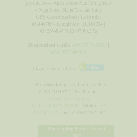
postale 304 - Agriturismo San Gimignano
- Poggibonsi Siena Toscana Italia
GPS Coordinations: Latitude:
43.446789 - Longitude: 11.116714 |
43°26'48.4"N 11°07'00.2"E
Prenotazioni e Info:
+39 335 7082113
|
+39 0577 980700
Skype Podere il Pino:
Il Pino Sas di Lapucci T. & C., C.F. e
P.IVA 00913270526 - E-mail:
info@podereilpino.it
Tel. 1:
+39 0577 980700
- Mobile:
+39
335 7082113
- Fax: +39 0577 974207
Outstanding Service Award
2017