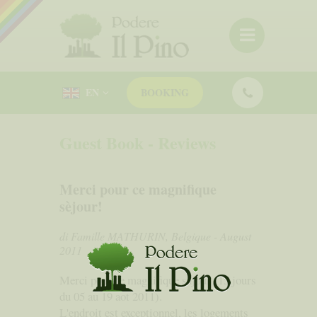
EN
BOOKING
Guest Book - Reviews
Merci pour ce magnifique
sèjour!
di Famille MATHURIN, Belgique - August
2011
Merci pour ce magnifique sajour (15 jours
du 05 au 19 aot 2011).
L'endroit est exceptionnel, les logements