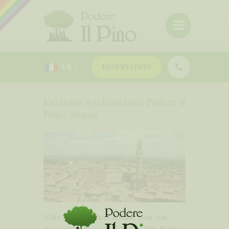
FR
RÉSERVATION
Environs Agritourisme Podere il
Pino: Sienne
Ville mondialement connue pour son
patrimoine artistique inestimable. Sienne