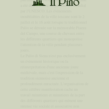
a été déclarée site du patrimoine mondial
par l'UNESCO. Les événements
inoubliables de la ville toscane sont le 2
juillet et le 16 août lorsque le traditionnel
Palio se déroule sur la mémorable Piazza
del Campo, une course de chevaux entre
les différents quartiers qui monopolise
l'attention de la ville pendant plusieurs
jours.
Le Palio di Siena n'est pas exclusivement
un événement historique ou la
réinterprétation d'une ancienne joute
médiévale, mais c'est l'expression de la
tradition siennoise ancienne et
profondément enracinée. L'organisation de
cette célèbre manifestation cache un
travail minutieux et minutieux de la part
des différents quartiers qui mènent une
intense vie sociale et associative non