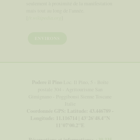
seulement à proximité de la manifestation
mais tout au long de l'année.
[
fr.wikipedia.org
]
ENVIRONS
Podere il Pino
Loc. Il Pino, 5 - Boîte
postale 304 - Agritourisme San
Gimignano - Poggibonsi Sienne Toscane
Italie
Coordonnée GPS: Latitude: 43.446789 -
Longitude: 11.116714 | 43°26'48.4"N
11°07'00.2"E
Réservations et informations:
+39 335