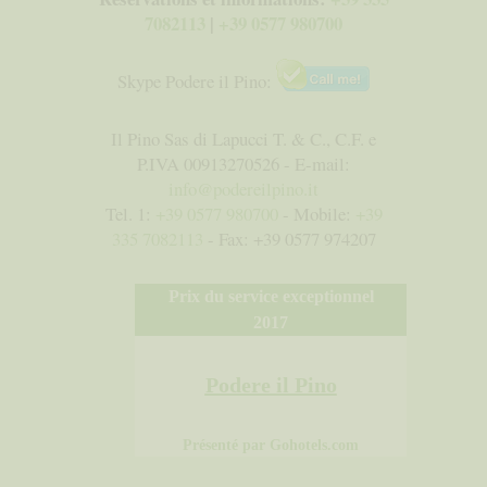
7082113
|
+39 0577 980700
Skype Podere il Pino:
Il Pino Sas di Lapucci T. & C., C.F. e
P.IVA 00913270526 - E-mail:
info@podereilpino.it
Tel. 1:
+39 0577 980700
- Mobile:
+39
335 7082113
- Fax: +39 0577 974207
Prix ​​du service exceptionnel
2017
Podere il Pino
Présenté par
Gohotels.com