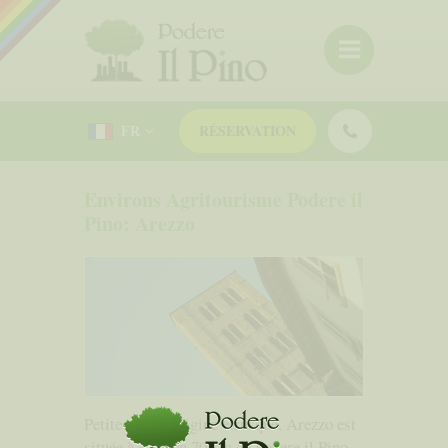
FR
RÉSERVATION
Environs Agritourisme Podere il
Pino: Arezzo
Petite ville d'origine étrusque, Arezzo est
située à environ 70 km de Podere il Pino.