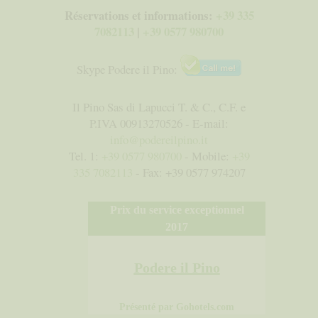
Réservations et informations:
+39 335
7082113
|
+39 0577 980700
Skype Podere il Pino:
Il Pino Sas di Lapucci T. & C., C.F. e
P.IVA 00913270526 - E-mail:
info@podereilpino.it
Tel. 1:
+39 0577 980700
- Mobile:
+39
335 7082113
- Fax: +39 0577 974207
Prix ​​du service exceptionnel
2017
Podere il Pino
Présenté par
Gohotels.com