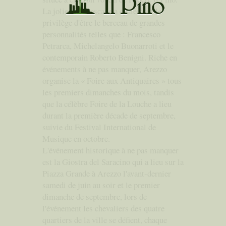
La jolie ville toscane a également le
privilège d'être le berceau de grandes
personnalités telles que : Francesco
Petrarca, Michelangelo Buonarroti et le
contemporain Roberto Benigni. Riche en
événements à ne pas manquer, Arezzo
organise la « Foire aux Antiquaires » tous
les premiers dimanches du mois, tandis
que la célèbre Foire de la Louche a lieu
durant la première décade de septembre,
suivie du Festival International de
Musique en octobre.
L'événement historique à ne pas manquer
est la Giostra del Saracino qui a lieu sur la
Piazza Grande à Arezzo l'avant-dernier
samedi de juin au soir et le premier
dimanche de septembre, lors de
l'événement les chevaliers des quatre
quartiers de la ville se défient, chaque